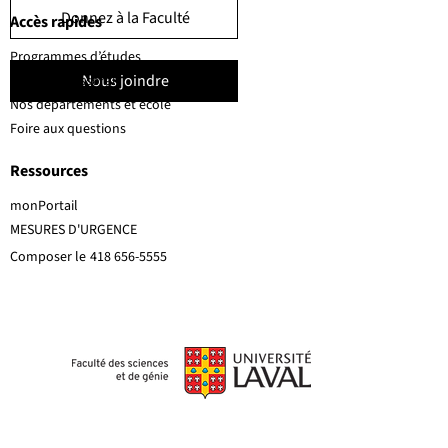
Donnez à la Faculté
Accès rapides
Programmes d’études
Nous joindre
Corps professoral
Nos départements et école
Foire aux questions
Ressources
monPortail
MESURES D'URGENCE
Composer le
418 656-5555